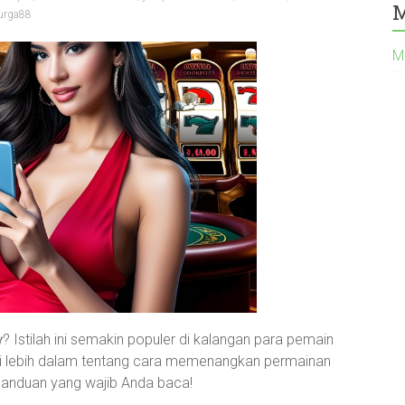
M
urga88
M
r
? Istilah ini semakin populer di kalangan para pemain
ahui lebih dalam tentang cara memenangkan permainan
h panduan yang wajib Anda baca!