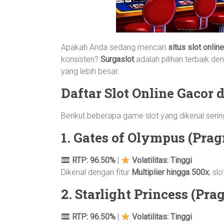
Apakah Anda sedang mencari
situs slot online
konsisten?
Surgaslot
adalah pilihan terbaik de
yang lebih besar.
Daftar Slot Online Gacor d
Berikut beberapa game slot yang dikenal ser
1. Gates of Olympus (Prag
RTP: 96.50%
|
Volatilitas: Tinggi
Dikenal dengan fitur
Multiplier hingga 500x
, sl
2. Starlight Princess (Pra
RTP: 96.50%
|
Volatilitas: Tinggi