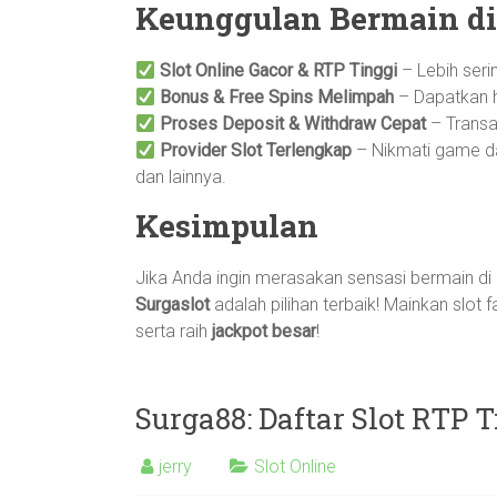
Keunggulan Bermain di
Slot Online Gacor & RTP Tinggi
– Lebih ser
Bonus & Free Spins Melimpah
– Dapatkan h
Proses Deposit & Withdraw Cepat
– Transa
Provider Slot Terlengkap
– Nikmati game d
dan lainnya.
Kesimpulan
Jika Anda ingin merasakan sensasi bermain di
Surgaslot
adalah pilihan terbaik! Mainkan slot 
serta raih
jackpot besar
!
Surga88: Daftar Slot RTP 
jerry
Slot Online