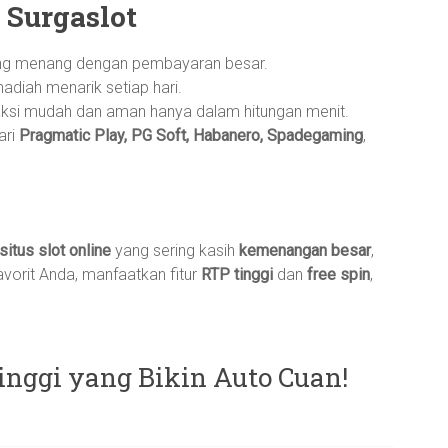
 Surgaslot
ing menang dengan pembayaran besar.
adiah menarik setiap hari.
ksi mudah dan aman hanya dalam hitungan menit.
ari
Pragmatic Play, PG Soft, Habanero, Spadegaming
,
situs slot online
yang sering kasih
kemenangan besar
,
favorit Anda, manfaatkan fitur
RTP tinggi
dan
free spin
,
Tinggi yang Bikin Auto Cuan!