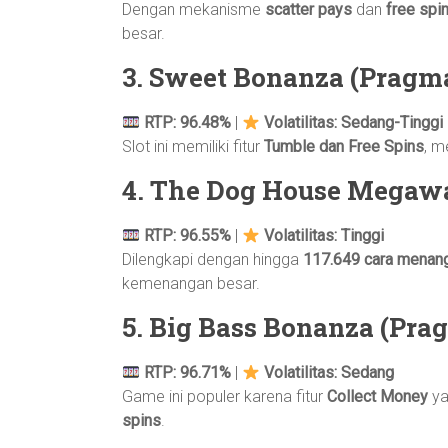
Dengan mekanisme
scatter pays
dan
free spi
besar.
3. Sweet Bonanza (Pragma
RTP: 96.48%
|
Volatilitas: Sedang-Tinggi
Slot ini memiliki fitur
Tumble dan Free Spins
, m
4. The Dog House Megawa
RTP: 96.55%
|
Volatilitas: Tinggi
Dilengkapi dengan hingga
117.649 cara menan
kemenangan besar.
5. Big Bass Bonanza (Pra
RTP: 96.71%
|
Volatilitas: Sedang
Game ini populer karena fitur
Collect Money
ya
spins
.