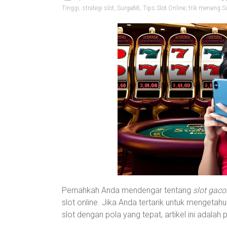
Tinggi
,
strategi slot
,
Surga88
,
Tips Slot Online
,
trik menang S
Pernahkah Anda mendengar tentang
slot gaco
slot online. Jika Anda tertarik untuk menget
slot dengan pola yang tepat, artikel ini adala