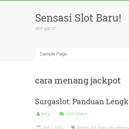
Skip
to
Sensasi Slot Baru!
content
slot gacor
Sample Page
cara menang jackpot
Surgaslot: Panduan Lengka
jerry
Slot Online
April 1, 2025
Bermain Slot Aman
,
cara menang 