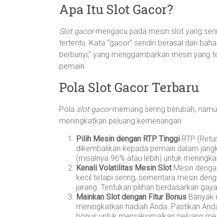
Apa Itu Slot Gacor?
Slot gacor
mengacu pada mesin slot yang ser
tertentu. Kata “gacor” sendiri berasal dari bah
berbunyi,” yang menggambarkan mesin yang 
pemain.
Pola Slot Gacor Terbaru
Pola
slot gacor
memang sering berubah, namu
meningkatkan peluang kemenangan:
Pilih Mesin dengan RTP Tinggi
RTP (Retur
dikembalikan kepada pemain dalam jangka 
(misalnya 96% atau lebih) untuk meningk
Kenali Volatilitas Mesin Slot
Mesin dengan
kecil tetapi sering, sementara mesin den
jarang. Tentukan pilihan berdasarkan gay
Mainkan Slot dengan Fitur Bonus
Banyak m
meningkatkan hadiah Anda. Pastikan Anda
bonus untuk memaksimalkan peluang me