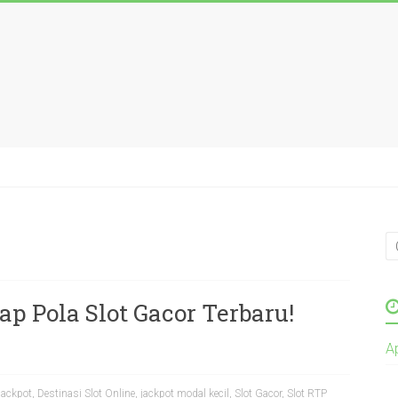
p Pola Slot Gacor Terbaru!
A
jackpot
,
Destinasi Slot Online
,
jackpot modal kecil
,
Slot Gacor
,
Slot RTP