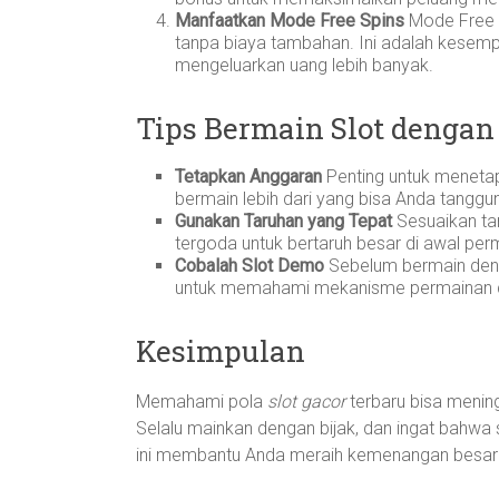
Manfaatkan Mode Free Spins
Mode Free 
tanpa biaya tambahan. Ini adalah kese
mengeluarkan uang lebih banyak.
Tips Bermain Slot dengan
Tetapkan Anggaran
Penting untuk meneta
bermain lebih dari yang bisa Anda tanggu
Gunakan Taruhan yang Tepat
Sesuaikan tar
tergoda untuk bertaruh besar di awal per
Cobalah Slot Demo
Sebelum bermain den
untuk memahami mekanisme permainan da
Kesimpulan
Memahami pola
slot gacor
terbaru bisa meni
Selalu mainkan dengan bijak, dan ingat bahw
ini membantu Anda meraih kemenangan besar di